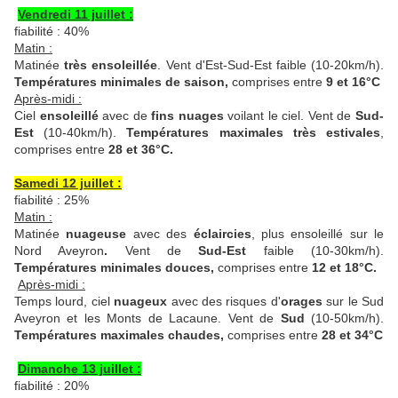
Vendredi 11 juillet :
fiabilité : 40%
Matin :
Matinée
très ensoleillée
. Vent d'Est-Sud-Est faible (10-20km/h).
Températures minimales de saison,
comprises entre
9 et 16°C
Après-midi :
Ciel
ensoleillé
avec de
fins nuages
voilant le ciel. Vent de
Sud-
Est
(10-40km/h).
Températures maximales
très estivales
,
comprises entre
28 et 36°C.
Samedi 12 juillet :
fiabilité : 25%
Matin :
Matinée
nuageuse
avec des
éclaircies
, plus ensoleillé sur le
Nord Aveyron
.
Vent de
Sud-Est
faible (10-30km/h).
Températures minimales douces,
comprises entre
12 et 18°C.
Après-midi :
Temps lourd, ciel
nuageux
avec des risques d'
orages
sur le Sud
Aveyron et les Monts de Lacaune. Vent de
Sud
(10-50km/h).
Températures maximales chaudes,
comprises entre
28 et 34°C
Dimanche 13 juillet :
fiabilité : 20%