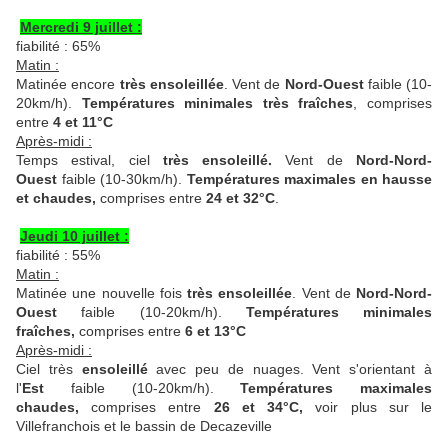
Mercredi 9 juillet :
fiabilité : 65%
Matin :
Matinée
encore
très ensoleillée
. Vent de
Nord-Ouest
faible (10-
20km/h).
Températures minimales
très fraîches
, comprises
entre
4 et 11°C
Après-midi :
Temps estival, ciel
très ensoleillé
.
Vent de
Nord-Nord-
Ouest
faible (10-30km/h).
Températures maximales en hausse
et
chaudes,
comprises entre
24 et 32°C
.
Jeudi 10 juillet :
fiabilité : 55%
Matin :
Matinée une nouvelle fois
très ensoleillée
. Vent de
Nord-Nord-
Ouest
faible (10-20km/h).
Températures minimales
fraîches,
comprises entre
6 et 13°C
Après-midi :
Ciel très
ensoleillé
avec peu de nuages. Vent s'orientant à
l'
Est
faible (10-20km/h).
Températures maximales
chaudes,
comprises entre
26 et 34°C,
voir plus sur le
Villefranchois et le bassin de Decazeville