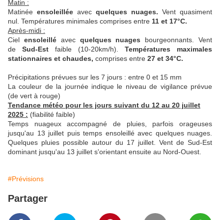
Matin :
Matinée
ensoleillée
avec
quelques nuages
.
Vent quasiment
nul. Températures minimales
comprises entre
11 et 17°C.
Après-midi :
Ciel
ensoleillé
avec
quelques nuages
bourgeonnants. Vent
de
Sud-Est
faible (10-20km/h).
Températures maximales
stationnaires et chaudes,
comprises entre
27 et 34°C
.
Précipitations prévues sur les 7 jours : entre 0 et 15 mm
La couleur de la journée indique le niveau de vigilance prévue
(de vert à rouge)
Tendance météo pour les jours suivant du 12 au 20 juillet
2025 :
(fiabilité faible)
Temps nuageux accompagné de pluies, parfois orageuses
jusqu'au 13 juillet puis temps ensoleillé avec quelques nuages.
Quelques pluies possible autour du 17 juillet. Vent de Sud-Est
dominant jusqu'au 13 juillet s'orientant ensuite au Nord-Ouest.
#Prévisions
Partager