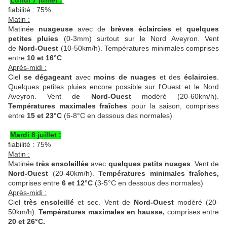
Lundi 7 juillet :
fiabilité : 75%
Matin :
Matinée
nuageuse
avec de
brèves éclaircies
et
quelques
petites pluies
(0-3mm) surtout sur le Nord Aveyron. Vent
de
Nord-Ouest
(10-50km/h).
Températures minimales
comprises
entre
10 et 16°C
Après-midi :
Ciel
se dégageant
avec
moins de nuages
et des
éclaircies
.
Quelques petites pluies encore possible sur l'Ouest et le Nord
Aveyron. Vent d
e Nord-Ouest
modéré (20-60km/h).
Températures maximales fraîches
pour la saison, comprises
entre
15 et 23°C
(6-8°C en dessous des normales)
Mardi 8 juillet :
fiabilité : 75%
Matin :
Matinée
très ensoleillée
avec
quelques petits nuages
. Vent de
Nord-Ouest
(20-40km/h).
Températures minimales fraîches,
comprises entre
6 et 12°C
(3-5°C en dessous des normales)
Après-midi :
Ciel
très ensoleillé
et sec. Vent
de
Nord-Ouest
modéré (20-
50km/h).
Températures maximales en hausse,
comprises entre
20 et 26°C
.