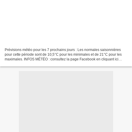
Prévisions météo pour les 7 prochains jours : Les normales saisonnières
pour cette période sont de 10,5°C pour les minimales et de 21°C pour les
maximales. INFOS MÉTÉO : consultez la page Facebook en cliquant ici
Météo Sud Aveyron ou sur twitter (@MeteoSudAveyron)....