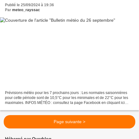
Publié le 25/09/2024 à 19:36
Par
meteo_rayssac
Prévisions météo pour les 7 prochains jours : Les normales saisonnières
pour cette période sont de 10,5°C pour les minimales et de 22°C pour les
maximales. INFOS MÉTÉO : consultez la page Facebook en cliquant ici
Météo Sud Aveyron ou sur twitter (@MeteoSudAveyron)....
Page suivante >
Hébergé par Overblog