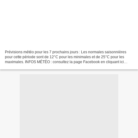
Prévisions météo pour les 7 prochains jours : Les normales saisonnières
pour cette période sont de 12°C pour les minimales et de 25°C pour les
maximales. INFOS MÉTÉO : consultez la page Facebook en cliquant ici
Météo Sud Aveyron ou sur twitter (@MeteoSudAveyron)....