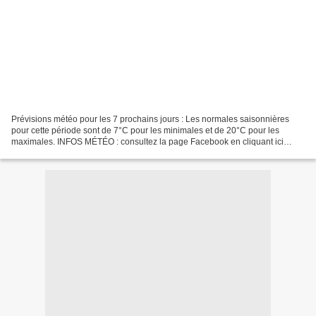
Prévisions météo pour les 7 prochains jours : Les normales saisonnières
pour cette période sont de 7°C pour les minimales et de 20°C pour les
maximales. INFOS MÉTÉO : consultez la page Facebook en cliquant ici
Météo Sud Aveyron ou sur twitter (@MeteoSudAveyron)....