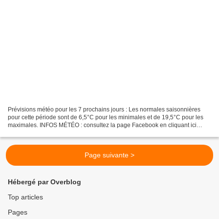
Prévisions météo pour les 7 prochains jours : Les normales saisonnières
pour cette période sont de 6,5°C pour les minimales et de 19,5°C pour les
maximales. INFOS MÉTÉO : consultez la page Facebook en cliquant ici
Météo Sud Aveyron ou sur twitter (@MeteoSudAveyron)....
Page suivante >
Hébergé par Overblog
Top articles
Pages