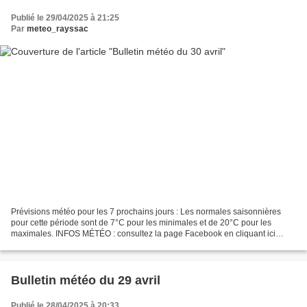
Publié le 29/04/2025 à 21:25
Par
meteo_rayssac
Prévisions météo pour les 7 prochains jours : Les normales saisonnières
pour cette période sont de 7°C pour les minimales et de 20°C pour les
maximales. INFOS MÉTÉO : consultez la page Facebook en cliquant ici
Météo Sud Aveyron ou sur twitter (@MeteoSudAveyron)....
Bulletin météo du 29 avril
Publié le 28/04/2025 à 20:33