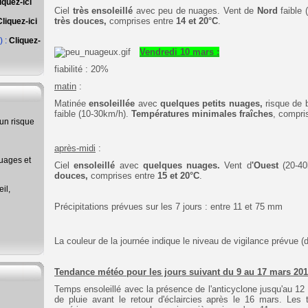
iquez-ici
Ciel
très ensoleillé
avec peu de nuages
. Vent de
Nord
faible
très douces,
comprises entre
14
et 20°C
.
Cliquez-ici
) :
Cliquez-
Vendredi 10 mars :
fiabilité : 20%
matin
:
Matinée
ensoleillée
avec
quelques petits nuages,
risque de 
faible (10-30km/h).
Températures minimales
fraîches
, compri
un risque
après-midi
:
uages et
Ciel
ensoleillé
avec
quelques nuages
.
Vent d
'Ouest
(20-40
douces,
comprises entre
15
et 20°C
.
il,
Précipitations prévues sur les 7 jours : entre 11 et 75 mm
La couleur de la journée indique le niveau de vigilance prévue (d
Tendance météo pour les jours suivant du 9 au 17 mars 201
Temps ensoleillé avec la présence de l'anticyclone jusqu'au
de pluie avant le retour d'éclaircies après le 16 mars.
Les 