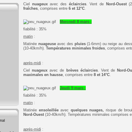
Ciel
nuageux
avec des
éclaircies
. Vent de
Nord-Ouest
(
fraîches
,
comprises entre
6
et 12°C
.
Mercredi 8 mars :
fiabilité : 35%
matin
:
Matinée
nuageuse
avec des
pluies
(1-6mm)
ou neige au des
(10-40km/h).
Températures minimales froides
,
comprises ent
après-midi
:
Ciel
nuageux
avec de
brèves éclaircies
. Vent de
Nord-O
maximales en hausse
, comprises entre
8
et 14°C
.
Jeudi 9 mars :
fiabilité : 35%
matin
:
Matinée
ensoleillée
avec
quelques nuages,
risque de brou
Nord-Ouest
(10-40km/h).
Températures minimales
comprises e
rnal
après-midi
: