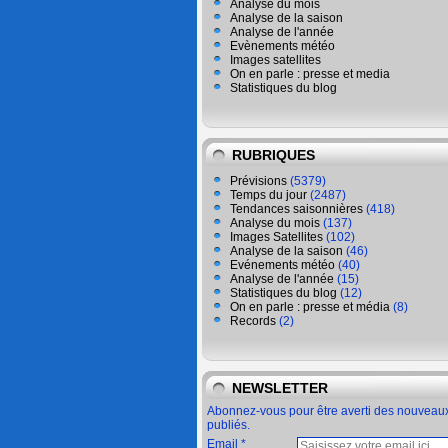
Analyse du mois
Analyse de la saison
Analyse de l'année
Evènements météo
Images satellites
On en parle : presse et media
Statistiques du blog
RUBRIQUES
Prévisions
(5379)
Temps du jour
(2487)
Tendances saisonnières
(418)
Analyse du mois
(137)
Images Satellites
(102)
Analyse de la saison
(46)
Evénements météo
(40)
Analyse de l'année
(15)
Statistiques du blog
(12)
On en parle : presse et média
(8)
Records
(2)
NEWSLETTER
Abonnez-vous pour être averti des nouveaux
publiés.
Email