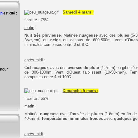
Samedi 4 mars :
on
est cité :
fiabilité : 75%
matin
:
Nuit très pluvieuse
. Matinée
nuageuse
avec des
pluies
(5-
Aveyron) ou
neige
au dessus de 600-800m
. Vent d'
Oues
minimales
comprises entre
3 et 8°C
.
après-midi
:
Ciel
nuageux
avec des
averses de pluie
(1-7mm) ou giboulées
rtour
de 800-1000m. Vent d'
Ouest
faiblissant (10-50km/h).
Tem
comprises entre
4
et 10°C
.
Dimanche 5 mars :
fiabilité : 65%
matin
:
Matinée
nuageuse
avec l'arrivée de
pluies
(1-6mm) en fin de
40km/h).
Températures minimales froides
avec
quelques ge
après-midi
: