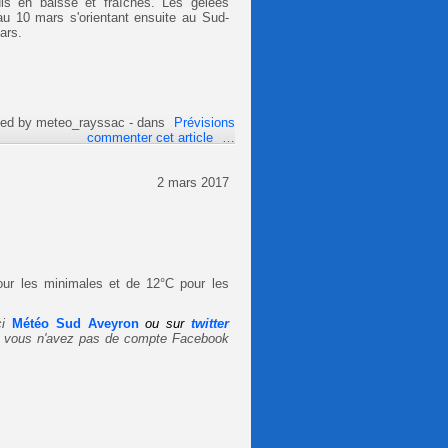
is en baisse et fraîches. Les gelées
au 10 mars s'orientant ensuite au Sud-
ars.
hed by meteo_rayssac
-
dans
Prévisions
commenter cet article
…
2 mars 2017
our les minimales et de 12°C pour les
i
Météo Sud Aveyron
ou sur
twitter
i vous n'avez pas de compte Facebook