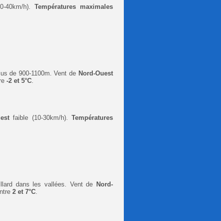
20-40km/h).
Températures maximales
sus de 900-1100m. Vent de
Nord-Ouest
re
-2 et 5°C
.
uest
faible (10-30km/h).
Températures
illard dans les vallées
. Vent de
Nord-
ntre
2 et 7°C
.