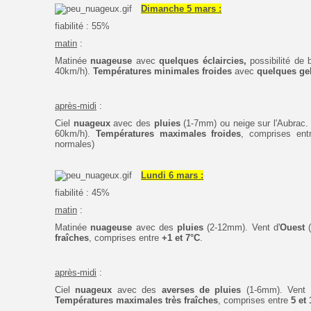
Dimanche 5 mars :
fiabilité : 55%
matin
:
Matinée
nuageuse
avec
quelques éclaircies,
possibilité de b
40km/h).
Températures minimales froides
avec
quelques ge
après-midi
:
Ciel
nuageux
avec des
pluies
(1-7mm) ou neige sur l'Aubrac. 
60km/h).
Températures maximales froides
,
comprises ent
normales)
Lundi 6 mars :
fiabilité : 45%
matin
:
Matinée
nuageuse
avec des
pluies
(2-12mm). Vent d'
Ouest
fraîches
,
comprises entre
+1 et 7°C
.
après-midi
:
Ciel
nuageux
avec des
averses de pluies
(1-6mm)
. Vent
Températures maximales très fraîches
,
comprises entre
5
et 