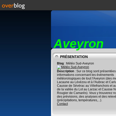
Aveyron
PRÉSENTATION
Blog
: Météo Sud-Aveyron
Description
: Sur ce blog sont présentées
informations concernant les événements
météorologiques de tout l'Aveyron (des m
Lacaune au Lévézou et à l'Aubrac et Carl
Causse de Sévérac au Villefranchois et a
de la vallée du Lot au Larzac et Causse No
Rougier de Camarès). Vous y trouverez 
des prévisions, des analyses et des relev
(précipitations, températures,...).
Contact