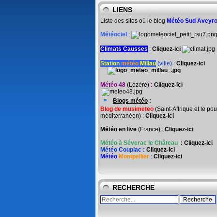
LIENS
Liste des sites où le blog
Météo Sud Aveyr
Météociel
:
Climats Causses
:
Cliquez-ici
Station
météo
Millau
(ville) :
Cliquez-ici
Météo 48
(Lozère)
:
Cliquez-ici
:
Blogs météo
:
Blog de musimeteo
(Saint-Affrique et le pou
méditerranéen) :
Cliquez-ici
Météo en live
(France)
:
Cliquez-ici
Météo à Séverac le Château
:
Cliquez-ici
Météo Coupiac :
Cliquez-ici
Météo
Montpellier
:
Cliquez-ici
RECHERCHE