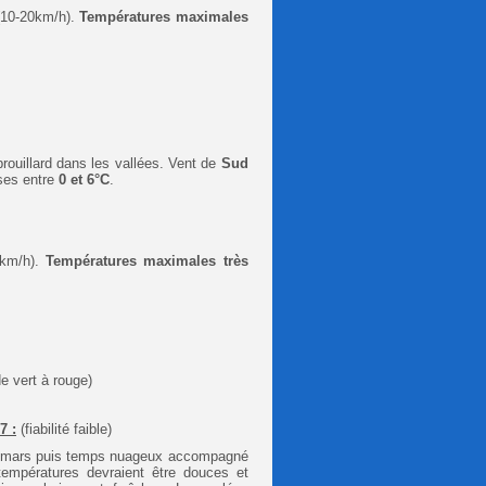
 (10-20km/h).
Températures maximales
brouillard dans les vallées
. Vent de
Sud
ses entre
0 et 6°C
.
km/h).
Températures maximales très
e vert à rouge)
7 :
(fiabilité faible)
 12 mars puis temps nuageux accompagné
températures devraient être douces et