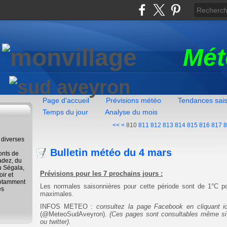
Mét
Page d'accueil
Prévisions météo
Tendances sai
Temps du jour
Analyse du mois
800
<<
<
810
811
812
813
814
815
816
817
8
 diverses
Bulletin météo du 4 mars
onts de
adez, du
u Ségala,
Prévisions pour les 7 prochains jours :
ir et
notamment
Les normales saisonnières pour cette période sont de 1°C p
és
maximales.
INFOS METEO :
consultez la page Facebook en cliquant ic
(@MeteoSudAveyron).
(Ces pages sont consultables même s
ou twitter).