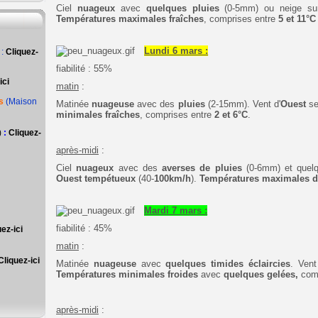
Ciel
nuageux
avec
quelques pluies
(0-5mm) ou neige sur 
Températures maximales fraîches
,
comprises entre
5
et 11°C
Lundi 6 mars :
:
Cliquez-
fiabilité : 55%
ici
matin
:
s
(Maison
Matinée
nuageuse
avec des
pluies
(2-15mm). Vent d'
Ouest
se
minimales fraîches
,
comprises entre
2 et 6°C
.
)
:
Cliquez-
après-midi
:
Ciel
nuageux
avec des
averses de pluies
(0-6mm) et quelq
Ouest
tempétueux
(40-
100km/h
).
Températures maximales d
Mardi 7 mars :
fiabilité : 45%
ez-ici
matin
:
Cliquez-ici
Matinée
nuageuse
avec
quelques timides éclaircies
. Ven
Températures minimales froides
avec
quelques gelées,
com
après-midi
: