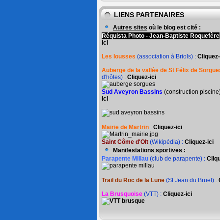
LIENS PARTENAIRES
Autres sites
où le blog est cité :
Réquista Photo - Jean-Baptiste Roquefère
ici
Les Iousses
(association à Briols) :
Cliquez-
Auberge de la vallée de St Félix de Sorgue
d'hôtes) :
Cliquez-ici
Sud Aveyron Bassins
(construction piscine
ici
Mairie de Martrin
:
Cliquez-ici
Saint Côme d'Olt
(Wikipédia) :
Cliquez-ici
Manifestations sportives :
Parapente Millau
(club de parapente) :
Cliqu
Trail du Roc de la Lune
(St Jean du Bruel) :
La Brusquoise
(VTT) :
Cliquez-ici