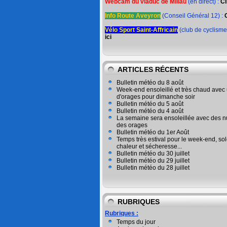
Webcam du viaduc de Millau
(en direct) :
Cl
Info Route Aveyron
(Conseil Général 12) :
Vélo Sport Saint-Affricain
(club de cyclisme
ici
ARTICLES RÉCENTS
Bulletin météo du 8 août
Week-end ensoleillé et très chaud avec 
d'orages pour dimanche soir
Bulletin météo du 5 août
Bulletin météo du 4 août
La semaine sera ensoleillée avec des n
des orages
Bulletin météo du 1er Août
Temps très estival pour le week-end, sole
chaleur et sécheresse...
Bulletin météo du 30 juillet
Bulletin météo du 29 juillet
Bulletin météo du 28 juillet
RUBRIQUES
Rubriques :
Temps du jour