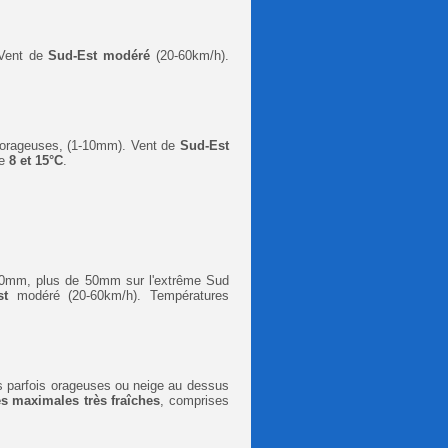
 Vent de
Sud-Est modéré
(20-60km/h).
s orageuses, (1-10mm). Vent de
Sud-Est
e
8
et 15°C
.
30mm, plus de 50mm sur l'extrême Sud
st
modéré (20-60km/h).
Températures
 parfois orageuses ou neige au dessus
s maximales très fraîches
,
comprises