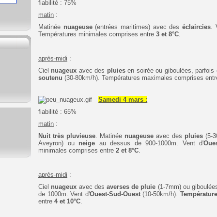
fiabilité : 75%
matin
:
Matinée
nuageuse
(entrées maritimes) avec des
éclaircies
.
Températures minimales
comprises entre
3 et 8°C
.
après-midi
:
Ciel
nuageux
avec des
pluies
en soirée ou giboulées, parfoi
soutenu
(30-80km/h).
Températures maximales
comprises entr
Samedi 4 mars :
fiabilité : 65%
matin
:
Nuit très pluvieuse
. Matinée
nuageuse
avec des
pluies
(5-
Aveyron) ou
neige
au dessus de 900-1000m
. Vent d'
Oue
minimales
comprises entre
2 et 8°C
.
après-midi
:
Ciel
nuageux
avec des
averses de pluie
(1-7mm) ou giboulées
de 1000m. Vent d'
Ouest
-
Sud-Ouest
(10-50km/h).
Température
entre
4
et 10°C
.