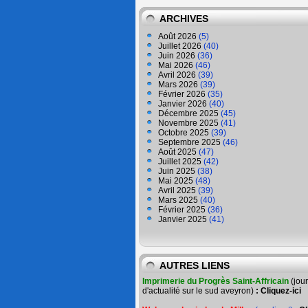
ARCHIVES
Août 2026
(5)
Juillet 2026
(40)
Juin 2026
(36)
Mai 2026
(46)
Avril 2026
(39)
Mars 2026
(39)
Février 2026
(35)
Janvier 2026
(40)
Décembre 2025
(45)
Novembre 2025
(41)
Octobre 2025
(39)
Septembre 2025
(46)
Août 2025
(47)
Juillet 2025
(42)
Juin 2025
(38)
Mai 2025
(48)
Avril 2025
(39)
Mars 2025
(40)
Février 2025
(36)
Janvier 2025
(41)
AUTRES LIENS
Imprimerie du Progrès Saint-Affricain
(jou
d'actualité sur le sud aveyron)
:
Cliquez-ici