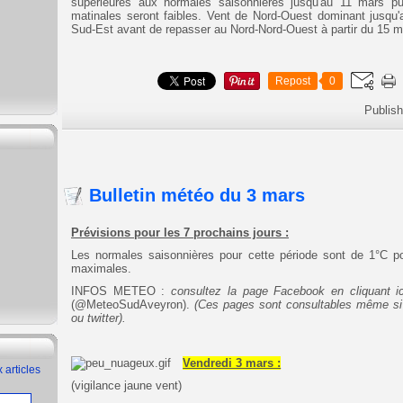
supérieures aux normales saisonnières jusqu'au 11 mars pu
matinales seront faibles. Vent de Nord-Ouest dominant jusqu'
Sud-Est avant de repasser au Nord-Nord-Ouest à partir du 15 m
Repost
0
Publis
Bulletin météo du 3 mars
Prévisions pour les 7 prochains jours :
Les normales saisonnières pour cette période sont de 1°C p
maximales.
INFOS METEO :
consultez la page Facebook en cliquant ic
(@MeteoSudAveyron).
(Ces pages sont consultables même s
ou twitter).
Vendredi 3 mars :
 articles
(vigilance jaune vent)