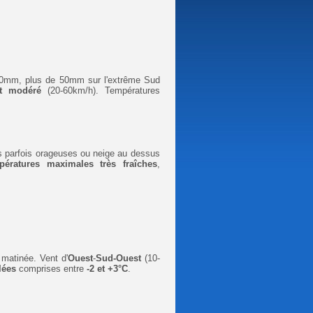
30mm, plus de 50mm sur l'extrême Sud
t
modéré
(20-60km/h).
Températures
 parfois orageuses ou neige au dessus
pératures maximales très fraîches
,
 matinée
. Vent d'
Ouest
-
Sud-Ouest
(10-
lées
comprises entre
-2 et +3°C
.