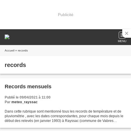
Publicité
MENU
Accueil
» records
records
Records mensuels
Publié le 09/04/2021 à 11:00
Par
meteo_rayssac
Dans cette rubrique sont mentionné tous les records de température et de
pluviométrie , avec les dates correspondantes, pour chaque mois depuis le
début des relevés (en janvier 1993) à Rayssac (commune de Vabres
l'Abbaye) : Janvier Février Mars Température...