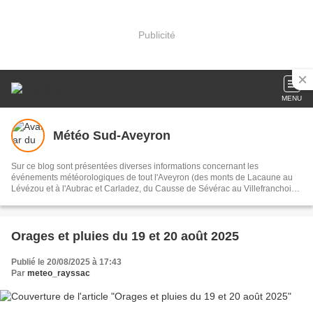
Publicité
MENU
Météo Sud-Aveyron
Sur ce blog sont présentées diverses informations concernant les
événements météorologiques de tout l'Aveyron (des monts de Lacaune au
Lévézou et à l'Aubrac et Carladez, du Causse de Sévérac au Villefranchois
et au Ségala, de la vallée du Lot au Larzac et Causse Noir et Rougier de
Camarès). Vous y trouverez notamment des prévisions, des analyses et des
relevés (précipitations, températures,...).
Orages et pluies du 19 et 20 août 2025
Publié le 20/08/2025 à 17:43
Par
meteo_rayssac