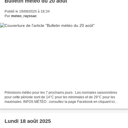
Bulletin météo du 20 août
Publié le 19/08/2025 à 18:34
Par
meteo_rayssac
Prévisions météo pour les 7 prochains jours : Les normales saisonnières
pour cette période sont de 14°C pour les minimales et de 29°C pour les
maximales. INFOS MÉTÉO : consultez la page Facebook en cliquant ici
Météo Sud Aveyron ou sur twitter (@MeteoSudAveyron)....
Lundi 18 août 2025