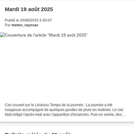
Mardi 19 août 2025
Publié le 20/08/2025 à 00:07
Par
meteo_rayssac
Ciel couvert sur le Lévézou Temps de la journée : La journée a été
nuageuse accompagné de quelques gouttes de pluie en matinée. Le ciel
était mitigé l'après-midi avec l'apparition d'éclaircies. Puis en soirée, des
orages se sont développés et ont été...