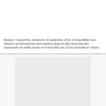
Bonjour ! Aujourd'hui, dimanche 18 septembre 2016, le blog Météo Sud
Aveyron qui fait parti des tout premiers blogs et sites tenus par des
passionnés de météo locale en France fête ses 10 ans d'existence ! Depuis
10ans de façon quasi-ininterrompue, Météo...